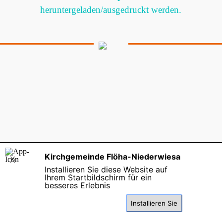
heruntergeladen/ausgedruckt werden.
Kirchgemeinde Flöha-Niederwiesa
Kirchgemeinde Flöha-Niederwiesa
Dresdner Straße 4 | 09557 Flöha
X
Installieren Sie diese Website auf
Fon
: 03726-
7929027
Ihrem Startbildschirm für ein
Kontaktformular
|
Impressum |
besseres Erlebnis
Datenschutzerklärung
|
Spenden
Zurück zum Seiteninhalt
Installieren Sie