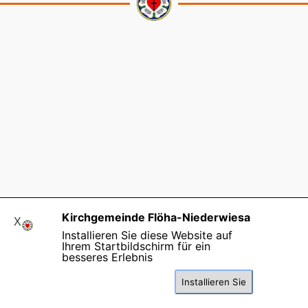
Kirchgemeinde Flöha-Niederwiesa
Kirchgemeinde Flöha-Niederwiesa
Dresdner Straße 4 | 09557 Flöha
X
Installieren Sie diese Website auf
Fon
: 03726-
7929027
Ihrem Startbildschirm für ein
Kontaktformular
|
Impressum |
besseres Erlebnis
Datenschutzerklärung
|
Spenden
Zurück zum Seiteninhalt
Installieren Sie