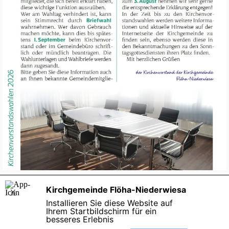
Kirchgemeinde Flöha-Niederwiesa
X
Kirchgemeinde Flöha-Niederwiesa
Installieren Sie diese Website auf
Dresdner Straße 4 | 09557 Flöha
Ihrem Startbildschirm für ein
Fon
: 03726-
7929027
besseres Erlebnis