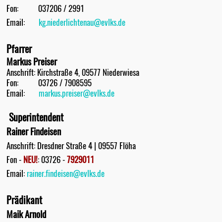
Fon: 037206 / 2991
Email:
kg.niederlichtenau@evlks.de
Pfarrer
Markus Preiser
Anschrift: Kirchstraße 4, 09577 Niederwiesa
Fon: 03726 / 7908595
Email:
markus.preiser@evlks.de
Superintendent
Rainer Findeisen
Anschrift: Dresdner Straße 4 | 09557 Flöha
Fon -
NEU!
: 03726 -
7929011
Email:
rainer.findeisen@evlks.de
Prädikant
Maik Arnold